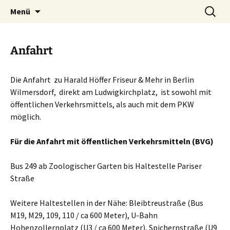
Ihr Friseur in Wilmersdorf am
Zum
Suchen
Harald Hoeffer Friseur Und
Menü
Inhalt
nach:
Ludwigkirchplatz
Mehr
springen
Anfahrt
Die Anfahrt zu Harald Höffer Friseur & Mehr in Berlin
Wilmersdorf, direkt am Ludwigkirchplatz, ist sowohl mit
öffentlichen Verkehrsmittels, als auch mit dem PKW
möglich.
Für die Anfahrt mit öffentlichen Verkehrsmitteln (BVG)
Bus 249 ab Zoologischer Garten bis Haltestelle Pariser
Straße
Weitere Haltestellen in der Nähe: Bleibtreustraße (Bus
M19, M29, 109, 110 / ca 600 Meter), U-Bahn
Hohenzollernplatz (U3 / ca 600 Meter), Spichernstraße (U9