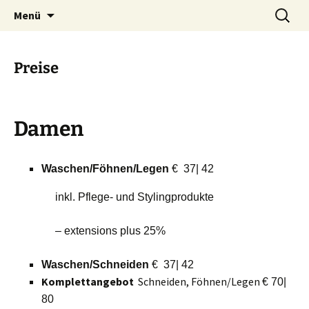
Ihr Friseur in Wilmersdorf am
Zum
Suchen
Harald Hoeffer Friseur Und
Menü
Inhalt
nach:
Ludwigkirchplatz
Mehr
springen
Preise
Damen
Waschen/Föhnen/Legen
€ 37| 42
inkl. Pflege- und Stylingprodukte
– extensions plus 25%
Waschen/Schneiden
€ 37| 42
Komplettangebot
Schneiden, Föhnen/Legen
€ 70|
80